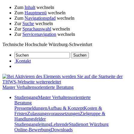
Zum
Inhalt
wechseln
Zum
Hauptmenü
wechseln
Zum
Navigationspfad
wechseln
Zur
Suche
wechseln
Zur
Sprachauswahl
wechseln
Zur
Servicenavigation
wechseln
Technische Hochschule Würzburg-Schweinfurt
Kontakt
Master Verhaltensorientierte Beratung
Studiengang
Master Verhaltensorientierte
Beratung
Pressemeldungen
Aufbau & Konzept
Kosten &
Fristen
Zulassungsvoraussetzungen
Zielgruppe &
Handlungsfelder
Studiengangleitung
Lehrende
Studienort Würzburg
Online-Bewerbung
Downloads