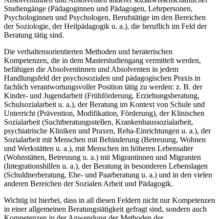
Studiengänge (Pädagoginnen und Pädagogen, Lehrpersonen,
Psychologinnen und Psychologen, Berufstätige im den Bereichen
der Soziologie, der Heilpädagogik u. a.), die beruflich im Feld der
Beratung tätig sind.
Die verhaltensorientierten Methoden und beraterischen
Kompetenzen, die in dem Masterstudiengang vermittelt werden,
befähigen die Absolventinnen und Absolventen in jedem
Handlungsfeld der psychosozialen und pädagogischen Praxis in
fachlich verantwortungsvoller Position tätig zu werden: z. B. der
Kinder- und Jugendarbeit (Frühförderung, Erziehungsberatung,
Schulsozialarbeit u. a.), der Beratung im Kontext von Schule und
Unterricht (Prävention, Modifikation, Förderung), der Klinischen
Sozialarbeit (Suchtberatungsstellen, Krankenhaussozialarbeit,
psychiatrische Kliniken und Praxen, Reha-Einrichtungen u. a.), der
Sozialarbeit mit Menschen mit Behinderung (Betreuung, Wohnen
und Werkstätten u. a.), mit Menschen im höheren Lebensalter
(Wohnstätten, Betreuung u. a.) mit Migrantinnen und Migranten
(Integrationshilfen u. a.), der Beratung in besonderen Lebenslagen
(Schuldnerberatung, Ehe- und Paarberatung u. a.) und in den vielen
anderen Bereichen der Sozialen Arbeit und Pädagogik.
Wichtig ist hierbei, dass in all diesen Feldern nicht nur Kompetenzen
in einer allgemeinen Beratungstätigkeit gefragt sind, sondern auch
Kompetenzen in der Anwendung der Methoden der