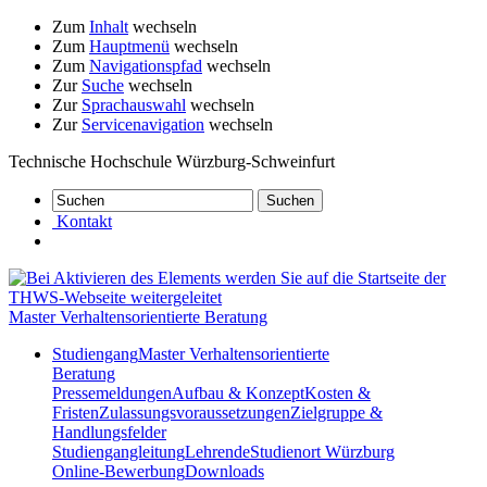
Zum
Inhalt
wechseln
Zum
Hauptmenü
wechseln
Zum
Navigationspfad
wechseln
Zur
Suche
wechseln
Zur
Sprachauswahl
wechseln
Zur
Servicenavigation
wechseln
Technische Hochschule Würzburg-Schweinfurt
Kontakt
Master Verhaltensorientierte Beratung
Studiengang
Master Verhaltensorientierte
Beratung
Pressemeldungen
Aufbau & Konzept
Kosten &
Fristen
Zulassungsvoraussetzungen
Zielgruppe &
Handlungsfelder
Studiengangleitung
Lehrende
Studienort Würzburg
Online-Bewerbung
Downloads